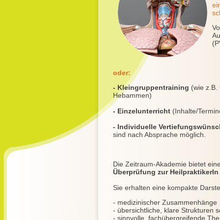
ei
sc
Vo
Au
(P
oder:
- Kleingruppentraining
(wie z.B
Hebammen)
- Einzelunterricht
(Inhalte/Termine
- Individuelle Vertiefungswüns
sind nach Absprache möglich.
Die Zeitraum-Akademie bietet eine
Überprüfung zur HeilpraktikerIn
Sie erhalten eine kompakte Darste
- medizinischer Zusammenhänge
- übersichtliche, klare Strukturen 
- sinnvolle, fachübergreifende T