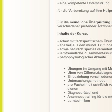
- eine kompetente Unterstützung
für die Vorbereitung auf Ihre Heilp
Für die
mündliche Überprüfung
verschiedener prüfender ÄrztInne
Inhalte der Kurse:
- Arbeit mit fachspezifischem Übu
- speziell aus den mündl. Prüfu
- sowie natürlich speziell verände
- lernfreundliche Zusammenfassu
- pathophysiologischer Abläufe
Übungen im Umgang mit Mul
Üben von Differenzialdiagn
Einbeziehung verschiedene
Untersuchungsmethoden
pro Facheinheit schriftlich 
dienen
Diagnoserätsel und
Anamnesetraining für die m
Lerntechniken