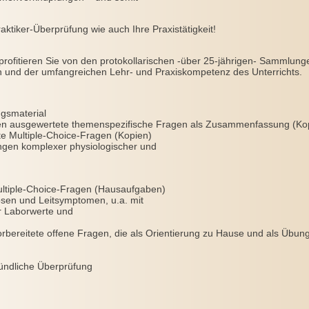
raktiker-Überprüfung wie auch Ihre Praxistätigkeit!
profitieren Sie von den protokollarischen -über 25-jährigen- Sammlung
n und der umfangreichen Lehr- und Praxiskompetenz des Unterrichts.
ngsmaterial
ngen ausgewertete themenspezifische Fragen als Zusammenfassung (Ko
rte Multiple-Choice-Fragen (Kopien)
ngen komplexer physiologischer und
tiple-Choice-Fragen (Hausaufgaben)
osen und Leitsymptomen, u.a. mit
r Laborwerte und
vorbereitete offene Fragen, die als Orientierung zu Hause und als Übun
ündliche Überprüfung