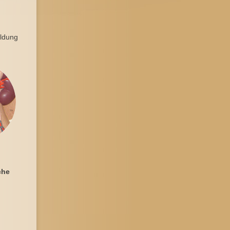
ildung
che