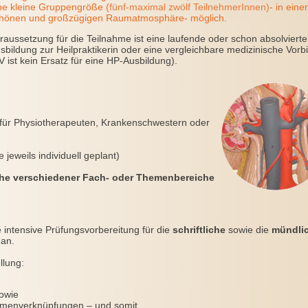
ne kleine Gruppengröße (
fünf-maximal zwölf TeilnehmerInnen)
- in einer
hönen und großzügigen Raumatmosphäre- möglich.
raussetzung für die Teilnahme ist eine laufende oder schon absolvierte
sbildung zur Heilpraktikerin oder eine vergleichbare medizinische Vorb
V ist kein Ersatz für eine HP-Ausbildung).
. für Physiotherapeuten, Krankenschwestern oder
 jeweils individuell geplant)
che verschiedener Fach- oder Themenbereiche
 intensive Prüfungsvorbereitung für die
schriftliche
sowie die
mündli
an.
llung:
sowie
hemenverknüpfungen – und somit