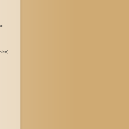
en
pien)
g